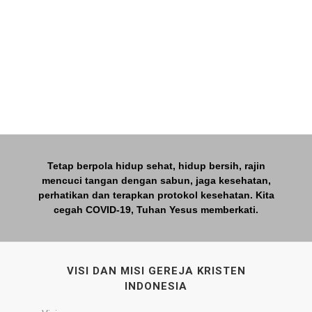
Tetap berpola hidup sehat, hidup bersih, rajin
mencuci tangan dengan sabun, jaga kesehatan,
perhatikan dan terapkan protokol kesehatan. Kita
cegah COVID-19, Tuhan Yesus memberkati.
VISI DAN MISI GEREJA KRISTEN
INDONESIA